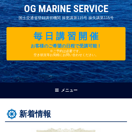
OG MARINE SERVICE
国土交通省登録講習機関 操更講第115号 操失講第115号
毎 日 講 習 開 催
お客様のご希望の日程で受講可能！
※ご予約は必要です。
空き状況等お気軽にお問い合わせください。
メニュー
新着情報