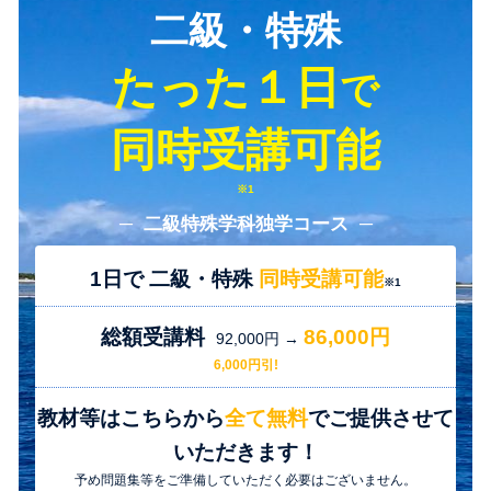
二級・特殊
び
失
効
たった１日
で
再
交
同時受講可能
付
講
習
※1
の
─ 二級特殊学科独学コース ─
ご
案
内"
1日で 二級・特殊
同時受講可能
※1
の
総額受講料
86,000円
92,000円 →
6,000円引!
教材等はこちらから
全て無料
でご提供させて
いただきます！
予め問題集等をご準備していただく必要はございません。