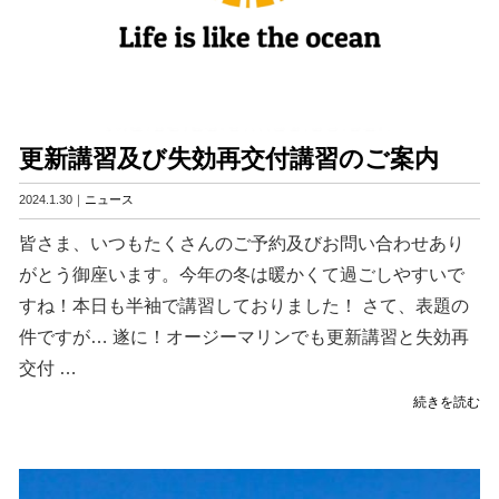
年
も
頂
き
ま
し
た！"
更新講習及び失効再交付講習のご案内
の
2024.1.30｜
ニュース
皆さま、いつもたくさんのご予約及びお問い合わせあり
がとう御座います。今年の冬は暖かくて過ごしやすいで
すね！本日も半袖で講習しておりました！ さて、表題の
件ですが… 遂に！オージーマリンでも更新講習と失効再
交付 …
"更
続きを読む
新
講
習
及