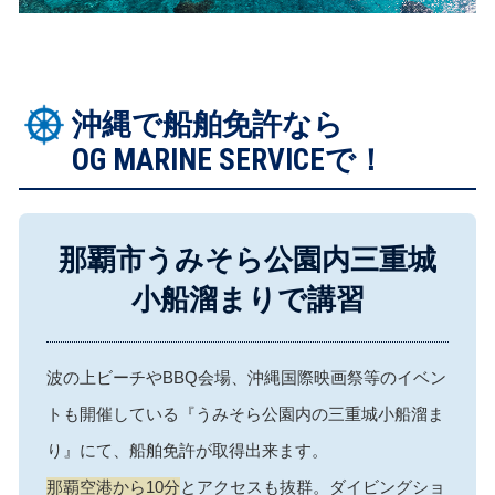
沖縄で船舶免許なら
OG MARINE SERVICEで！
那覇市うみそら公園内
三重城
小船溜まりで講習
波の上ビーチやBBQ会場、沖縄国際映画祭等のイベン
トも開催している『うみそら公園内の三重城小船溜ま
り』にて、船舶免許が取得出来ます。
那覇空港から10分
とアクセスも抜群。ダイビングショ