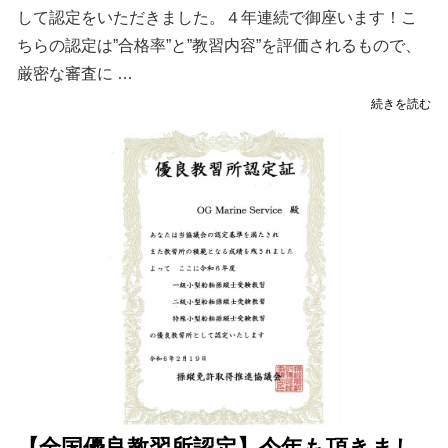
して認定をいただきました。４年連続で御座います！こ
ちらの認定は”合格率”と”教習内容”を評価されるもので、
厳密な審査に …
"【全
続きを読む
国
優
良
教
習
所
認
定】
★
４
年
連
続
認
定
★
【全国優良教習所認定】今年も頂きまし