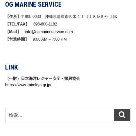
OG MARINE SERVICE
【住所】
〒900-0033 沖縄県那覇市久米２丁目１８番６号 １階
【TEL/FAX】
098-800-1182
【Mail】
info@ogmarineservice.com
【営業時間】
9:00 AM – 7:00 PM
LINK
（一財）日本海洋レジャー安全・振興協会
https://www.kairekyo.gr.jp/
検
検
索
索: