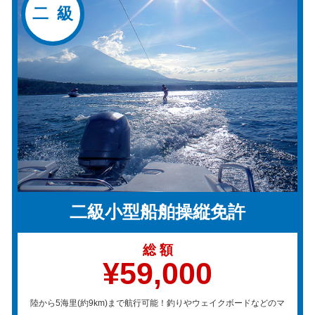
二 級
二級小型船舶操縦免許
総 額
¥59,000
陸から5海里(約9km)まで航行可能！釣りやウェイクボードなどのマ