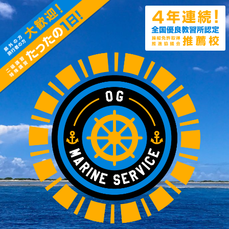
コ
ン
テ
ン
ツ
へ
ス
キ
ッ
プ