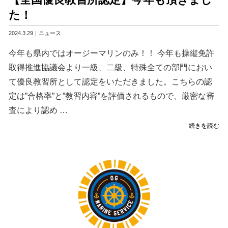
今
た！
年
も
2024.3.29｜
ニュース
頂
き
今年も県内ではオージーマリンのみ！！ 今年も操縦免許
ま
取得推進協議会より一級、二級、特殊全ての部門におい
し
た！"
て優良教習所として認定をいただきました。こちらの認
の
定は”合格率”と”教習内容”を評価されるもので、厳密な審
査により認め …
"【全
続きを読む
国
優
良
教
習
所
認
定】
今